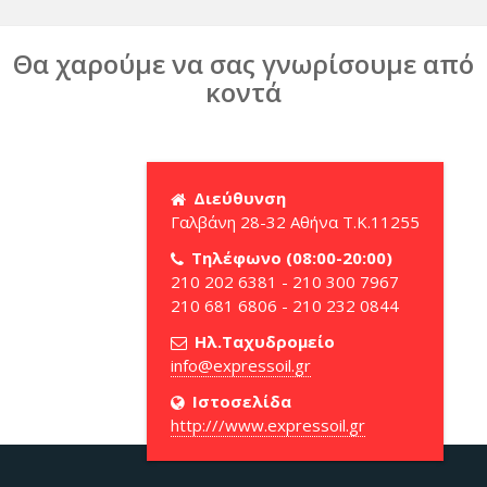
Θα χαρούμε να σας γνωρίσουμε από
κοντά
Διεύθυνση
Γαλβάνη 28-32 Αθήνα Τ.Κ.11255
Τηλέφωνο (08:00-20:00)
210 202 6381 - 210 300 7967
210 681 6806 - 210 232 0844
Ηλ.Ταχυδρομείο
Ιστοσελίδα
http:///www.expressoil.gr