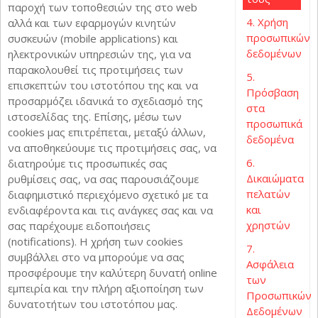
παροχή των τοποθεσιών της στο web
4. Χρήση
αλλά και των εφαρμογών κινητών
προσωπικών
συσκευών (mobile applications) και
δεδομένων
ηλεκτρονικών υπηρεσιών της, για να
παρακολουθεί τις προτιμήσεις των
5.
επισκεπτών του ιστοτόπου της και να
Πρόσβαση
προσαρμόζει ιδανικά το σχεδιασμό της
στα
ιστοσελίδας της. Επίσης, μέσω των
προσωπικά
cookies μας επιτρέπεται, μεταξύ άλλων,
δεδομένα
να αποθηκεύουμε τις προτιμήσεις σας, να
6.
διατηρούμε τις προσωπικές σας
Δικαιώματα
ρυθμίσεις σας, να σας παρουσιάζουμε
πελατών
διαφημιστικό περιεχόμενο σχετικό με τα
και
ενδιαφέροντα και τις ανάγκες σας και να
χρηστών
σας παρέχουμε ειδοποιήσεις
(notifications). Η χρήση των cookies
7.
συμβάλλει στο να μπορούμε να σας
Ασφάλεια
προσφέρουμε την καλύτερη δυνατή online
των
εμπειρία και την πλήρη αξιοποίηση των
Προσωπικών
δυνατοτήτων του ιστοτόπου μας.
Δεδομένων