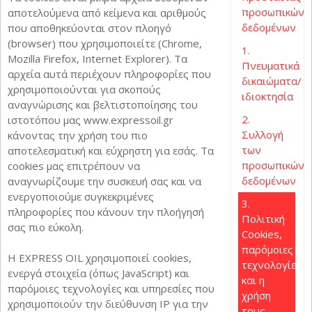
προσωπικών
αποτελούμενα από κείμενα και αριθμούς
δεδομένων
που αποθηκεύονται στον πλοηγό
(browser) που χρησιμοποιείτε (Chrome,
1.
Mozilla Firefox, Internet Explorer). Τα
Πνευματικά
αρχεία αυτά περιέχουν πληροφορίες που
δικαιώματα/
χρησιμοποιούνται για σκοπούς
ιδιοκτησία
αναγνώρισης και βελτιστοποίησης του
2.
ιστοτόπου μας www.expressoil.gr
Συλλογή
κάνοντας την χρήση του πιο
των
αποτελεσματική και εύχρηστη για εσάς. Τα
προσωπικών
cookies μας επιτρέπουν να
δεδομένων
αναγνωρίζουμε την συσκευή σας και να
ενεργοποιούμε συγκεκριμένες
3.
πληροφορίες που κάνουν την πλοήγησή
Πολιτική
σας πιο εύκολη.
Cookies,
παρόμοιες
Η EXPRESS OIL χρησιμοποιεί cookies,
τεχνολογίες
ενεργά στοιχεία (όπως JavaScript) και
και η
παρόμοιες τεχνολογίες και υπηρεσίες που
χρήση
χρησιμοποιούν την διεύθυνση IP για την
τους