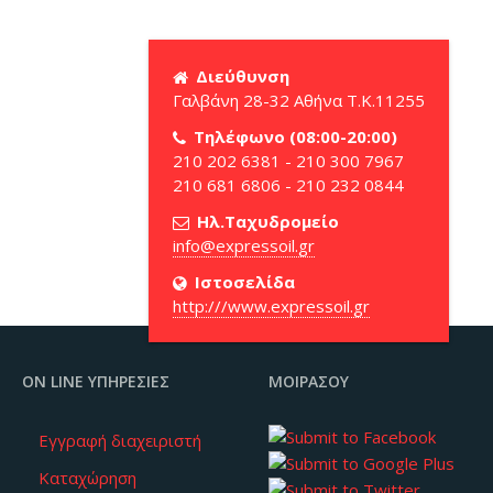
Διεύθυνση
Γαλβάνη 28-32 Αθήνα Τ.Κ.11255
Τηλέφωνο (08:00-20:00)
210 202 6381 - 210 300 7967
210 681 6806 - 210 232 0844
Ηλ.Ταχυδρομείο
Ιστοσελίδα
http:///www.expressoil.gr
ON LINE ΥΠΗΡΕΣΊΕΣ
ΜΟΙΡΆΣΟΥ
Εγγραφή διαχειριστή
Καταχώρηση