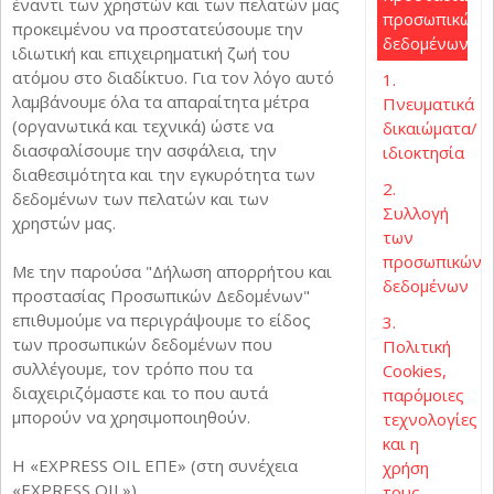
έναντι των χρηστών και των πελατών μας
προσωπικών
προκειμένου να προστατεύσουμε την
δεδομένων
ιδιωτική και επιχειρηματική ζωή του
ατόμου στο διαδίκτυο. Για τον λόγο αυτό
1.
λαμβάνουμε όλα τα απαραίτητα μέτρα
Πνευματικά
(οργανωτικά και τεχνικά) ώστε να
δικαιώματα/
διασφαλίσουμε την ασφάλεια, την
ιδιοκτησία
διαθεσιμότητα και την εγκυρότητα των
2.
δεδομένων των πελατών και των
Συλλογή
χρηστών μας.
των
προσωπικών
Με την παρούσα "Δήλωση απορρήτου και
δεδομένων
προστασίας Προσωπικών Δεδομένων"
επιθυμούμε να περιγράψουμε το είδος
3.
των προσωπικών δεδομένων που
Πολιτική
συλλέγουμε, τον τρόπο που τα
Cookies,
διαχειριζόμαστε και το που αυτά
παρόμοιες
μπορούν να χρησιμοποιηθούν.
τεχνολογίες
και η
Η «EXPRESS OIL ΕΠΕ» (στη συνέχεια
χρήση
«EXPRESS OIL»)
τους